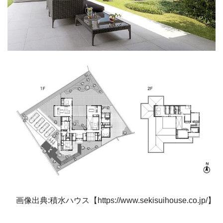
画像出典:積水ハウス【https://www.sekisuihouse.co.jp/】