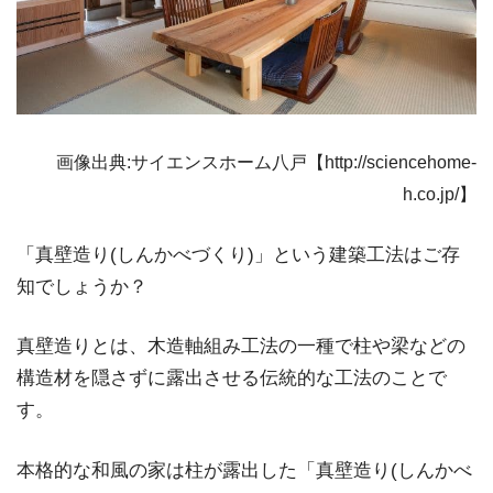
画像出典:サイエンスホーム八戸【http://sciencehome-
h.co.jp/】
「真壁造り(しんかべづくり)」という建築工法はご存
知でしょうか？
真壁造りとは、木造軸組み工法の一種で柱や梁などの
構造材を隠さずに露出させる伝統的な工法のことで
す。
本格的な和風の家は柱が露出した「真壁造り(しんかべ