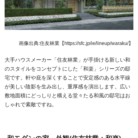
画像出典:住友林業【https://sfc.jp/ie/lineup/waraku/】
大手ハウスメーカー「住友林業」が手掛ける新しい和
のスタイルをコンセプトにした「和楽」シリーズの邸
宅です。軒や庇を深くすることで安定感のある水平線
が美しい陰影を生み出し、重厚感を演出します。広い
敷地面積にどっしりと構える堂々たる和風の邸宅はお
しゃれで素敵ですね。