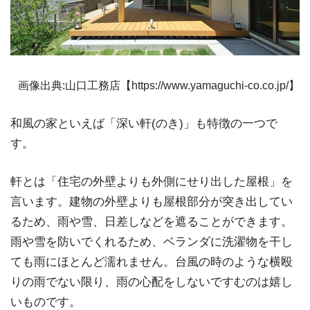
画像出典:山口工務店【https://www.yamaguchi-co.co.jp/】
和風の家といえば「深い軒(のき)」も特徴の一つで
す。
軒とは「住宅の外壁よりも外側にせり出した屋根」を
言います。建物の外壁よりも屋根部分が突き出してい
るため、雨や雪、日差しなどを遮ることができます。
雨や雪を防いでくれるため、ベランダに洗濯物を干し
ても雨にほとんど濡れません。台風の時のような横殴
りの雨でない限り、雨の心配をしないですむのは嬉し
いものです。