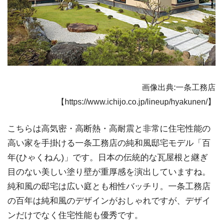
画像出典:一条工務店
【https://www.ichijo.co.jp/lineup/hyakunen/】
こちらは高気密・高断熱・高耐震と非常に住宅性能の
高い家を手掛ける一条工務店の純和風邸宅モデル「百
年(ひゃくねん)」です。日本の伝統的な瓦屋根と継ぎ
目のない美しい塗り壁が重厚感を演出していますね。
純和風の邸宅は広い庭とも相性バッチリ。一条工務店
の百年は純和風のデザインがおしゃれですが、デザイ
ンだけでなく住宅性能も優秀です。