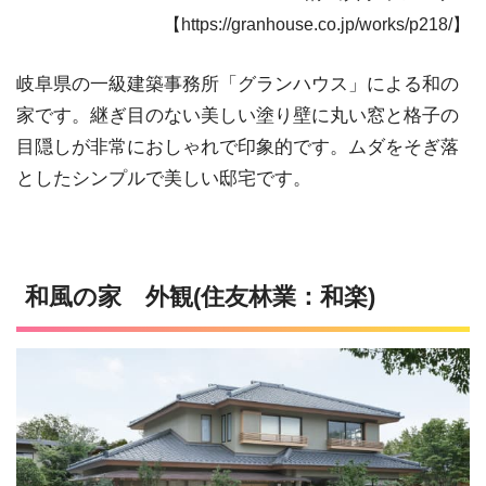
【https://granhouse.co.jp/works/p218/】
岐阜県の一級建築事務所「グランハウス」による和の
家です。継ぎ目のない美しい塗り壁に丸い窓と格子の
目隠しが非常におしゃれで印象的です。ムダをそぎ落
としたシンプルで美しい邸宅です。
和風の家 外観(住友林業：和楽)